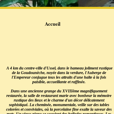
Accueil
A 4 km du centre-ville d'Ussel, dans le hameau joliment rustique
de la Goudounèche, noyée dans la verdure, l'Auberge de
l'Empereur conjugue tous les attraits d'une halte à la fois
paisible, accueillante et raffinée.
Dans une ancienne grange du XVIIIème magnifiquement
restaurée, la salle de restaurant marie avec bonheur la mémoire
rustique des lieux et le charme d'un décor délicatement
sophistiqué. La cheminée, monumentale, veille sur des tables
colorées et conviviales, où la porcelaine fine exalte la saveur des
mets. Un vieux piano se souvient des ballades romantiques. Les