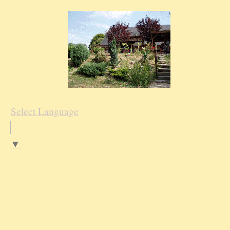
Select Language
▼